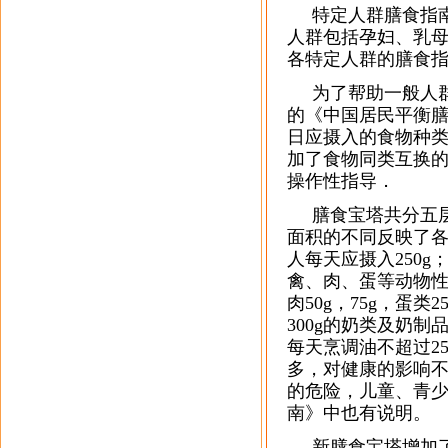
特定人群膳食指南
人群包括孕妇、乳母
各特定人群的膳食指
为了帮助一般人群在
的《中国居民平衡膳
日应摄入的食物种
加了食物同类互换
操作性指导．
膳食宝塔共分五层
面积的不同反映了
人每天应摄入250g
禽、肉、蛋等动物性食
肉50g，75g，蛋
300g的奶类及奶
每天烹调油不超过2
多，对健康的影响
的危险，儿童、青
南》中也有说明。
新膳食宝塔增加了