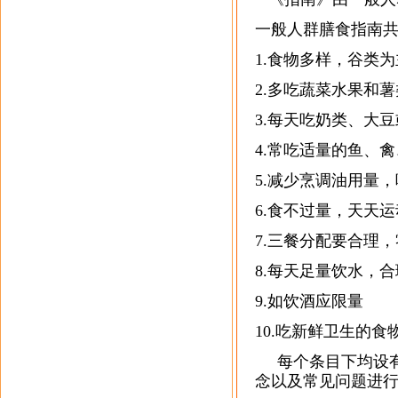
一般人群膳食指南共
1.食物多样，谷类
2.多吃蔬菜水果和薯
3.每天吃奶类、大
4.常吃适量的鱼、
5.减少烹调油用量
6.食不过量，天天
7.三餐分配要合理
8.每天足量饮水，
9.如饮酒应限量
10.吃新鲜卫生的食
每个条目下均设有
念以及常见问题进