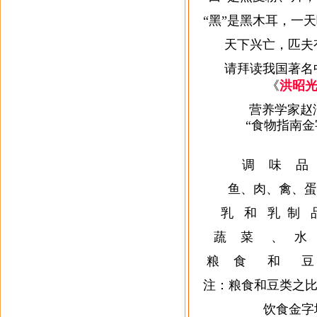
“黑”是黑木耳，一
天下兴亡，匹夫有
请拜读我国著名中
《
洪昭
营养学家赵洁
“食物指南金字
调 味 品 —
鱼、肉、禽、蛋 —
乳 和 乳 制 品
蔬 菜 、 水 果
粮 食 和 豆 
注：粮食和豆类之比
饮食金字塔