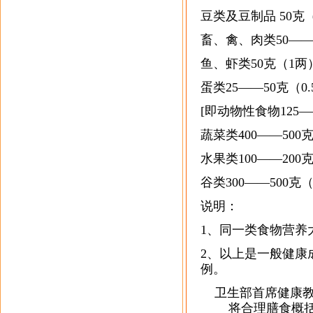
豆类及豆制品 50克
畜、禽、肉类50——
鱼、虾类50克（1两
蛋类25——50克（0
[即动物性食物125—
蔬菜类400——500
水果类100——200
谷类300——500克
说明：
1、同一类食物营养
2、以上是一般健康
例。
卫生部首席健康教
将合理膳食概括