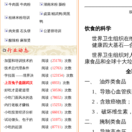
牛肉面 牛肉粉
湖南米粉 肠粉
双
卤菜/精武鸭/周黑
桂林米粉培训
鸭
饮食的科学
肉夹馍 石头饼
公婆饼培训
世界卫生组织在维
酸辣粉 麻辣烫
健康四大基石—合
世界卫生组织对人
·
加盟和培训技术的
阅读（
25178
）次数
康食品和全球十大
·
技术总代理条件
阅读（
12763
）次数
全
·
学拉面 ——境界决
阅读（
123154
）次数
一、 油炸类食品
·
上百兔子盘踞武汉
阅读（
6933
）次数
·
好吃才是硬道理
阅读（
50536
）次数
1、导致心血管疾
·
小吃门面风水的选
阅读（
78652
）次数
2．含致癌物质；
·
内行老板才赚钱
阅读（
15253
）次数
3． 破坏维生素
·
小吃投资经济分析
阅读（
66013
）次数
·
试论馒头、包子的
阅读（
51975
）次数
二、 腌制类食品
·
小吃的起源
阅读（
87711
）次数
1．导致高血压，