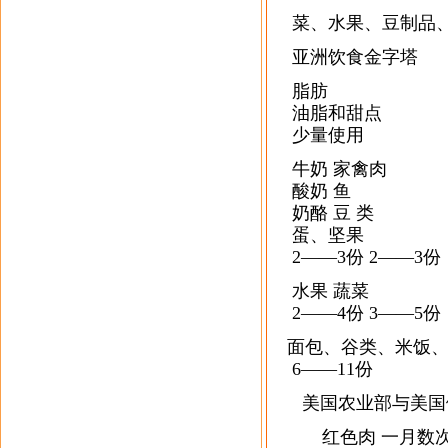
菜、水果、豆制品
亚洲饮食金字塔
脂肪
油脂和甜点
少量使用
牛奶 家禽肉
酸奶 鱼
奶酪 豆 类
蛋、坚果
2——3份 2——3份
水果 蔬菜
2——4份 3——5份
面包、谷类、米饭
6——11份
美国农业部与美国
红色肉 一月数