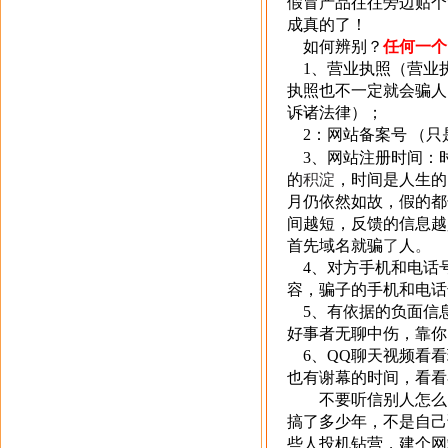
假冒产品往往旁边贴个
成真的了！
如何辨别？
任何一个
1
、营业执照（营业
执照也不一定就会骗人
诉诸法律）；
2
：网站备案号
（只
3
、网站注册时间：
的
积淀
，时间是人生的
月仍依然如故，假的都
间越短，反馈的信息越
首先域名就骗
了
人
。
4
、对方手机和电话
容，骗子的手机和电话
5
、有依据的负面信
好事者无聊中伤，靠你
6
、
QQ
聊天视频看看
也有谢幕的时间，看看
不要听信别人怎么
搞了多少年，不是自己
些人投机钻营，建个网