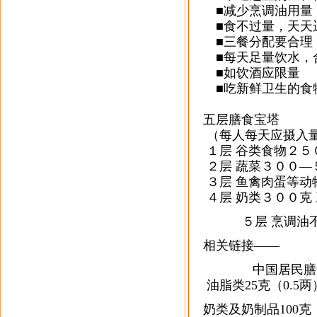
■减少烹调油用量
■食不过量，天天
■三餐分配要合理
■每天足量饮水，
■如饮酒应限量
■吃新鲜卫生的食
五层膳食宝塔
（每人每天应摄入
１层 谷类食物２５
２层 蔬菜３００—
３层 鱼禽肉蛋等动
４层 奶类３００克
５层 烹调油不超
相关链接——
中国居民膳食营养
油脂类25克（0.5两
奶类及奶制品100克