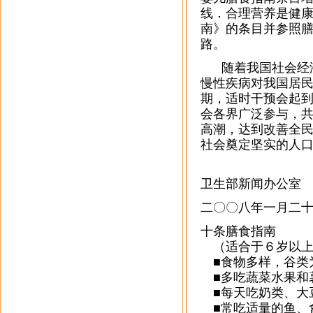
线．
合理营养是健
南》的条目并参照
路。
随着我国社会经济
慢性疾病对我国居
期，适时干预会起
会各界广泛参与，
高潮，达到改善全
社会奠定坚实的人
卫生部新闻办公室
二〇〇八年一月二
十条膳食指南
（适合于６岁以上
■食物多样，谷类
■多吃蔬菜水果和
■每天吃奶类、大
■常吃适量的鱼、