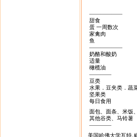
——————
甜食
蛋 一周数次
家禽肉
鱼
——————
奶酪和酸奶
适量
橄榄油
————
豆类
水果．豆夹类．蔬
坚果类
每日食用
面包、面条、米饭
其他谷类、马铃薯
————
美国哈佛大学瓦特.