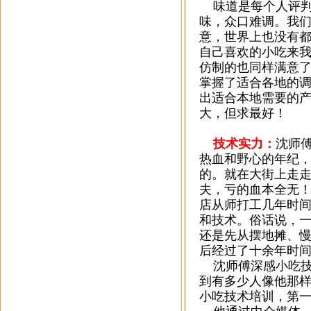
味道是每个人评判
味，众口难调。我
意，世界上也没有
自己喜欢的小吃来
仿制的也同样满意
掌握了适合各地的
出适合本地需要的
大，但求最好！
技术实力：
沈师
热血和野心的年纪
的。就在大街上走
夫，亏的血本全无
店从师打工几年时
和技术。俗话说，
还是先从摆地摊、
后经过了十余年时
沈师傅深感小吃技
到有多少人像他那
小吃技术培训，第