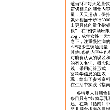
适当”和“每天足量
密切相关的膳食内
量，天天运动，保持
累计相当于步行60
出更具体的量化指标
粮”；在“如饮酒应
25g，成年女性一天
念下，注重慢性病的
即“减少烹调油用量
其他8条的内容中也
对膳食认识的误区
的有关名词、概念
践；采用问答形式
富科学信息的图表
现，给出了参考资
在生活中实践《指
各特定人群膳食指南
条目只有“鼓励母乳喂
述。在新《指南》中
婴儿膳食指南条目增