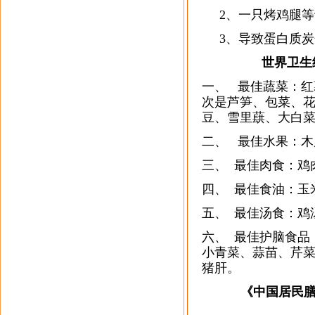
2、一只烤鸡腿等
3、导致蛋白质炭
世界卫生组织
一、 最佳蔬菜：
次是芦笋、包菜、
豆、雪里蕻、大白
二、 最佳水果：
三、 最佳肉食：鸡
四、 最佳食油：玉
五、 最佳汤食：鸡
六、 最佳护脑食品
小青菜、蒜苗、芹
猪肝。
《中国居民膳
2008-01-