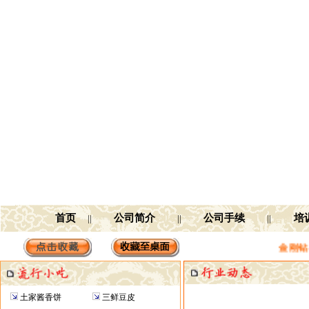
首页
公司简介
公司手续
培
||
||
||
金刚钻小吃
土家酱香饼
三鲜豆皮